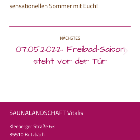
sensationellen Sommer mit Euch!
Kommentarnavigation
NÄCHSTES
07.05.2022: Freibad-Saison
Nächster
steht vor der Tür
Beitrag:
SAUNALANDSCHAFT Vitalis
Kleeberger Straße 63
35510 Butzbach